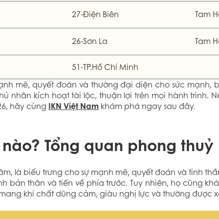
27-Điện Biên
Tam H
26-Sơn La
Tam H
51-TP.Hồ Chí Minh
ạnh mẽ, quyết đoán và thường đại diện cho sức mạnh, bả
chủ nhân kích hoạt tài lộc, thuận lợi trên mọi hành trình
026, hãy cùng
IKN Việt Nam
khám phá ngay sau đây.
 nào? Tổng quan phong thuỷ 
 lâm, là biểu trưng cho sự mạnh mẽ, quyết đoán và tinh th
ịnh bản thân và tiến về phía trước. Tuy nhiên, họ cũng k
n mang khí chất dũng cảm, giàu nghị lực và thường được 