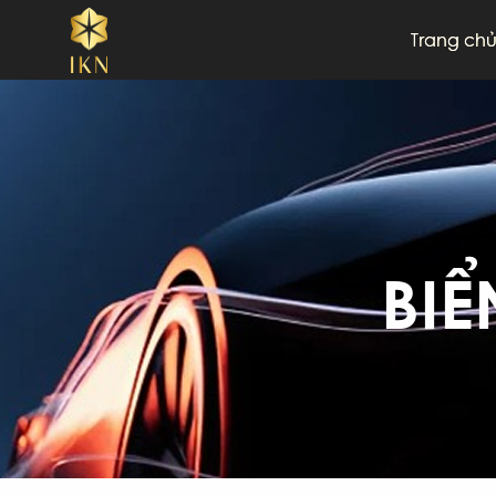
Trang ch
BIỂN SỐ HỢP MỆNH
Kim
Mộc
Thuỷ
BIỂN SỐ HỢP TUỔI
BIỂ
Tý
Sửu
Dần
BIỂN SỐ THEO TỈNH
11-Cao Bằng
12
19-Phú Thọ
20
25-Lai Châu
26
34-Hải Dương
35
38-Hà Tĩnh
43
51-TP.Hồ Chí Minh
60
65-Cần Thơ
66
70-Tây Ninh
73