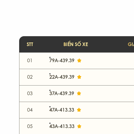
76-Quảng Ngãi
79
89-Hưng Yên
98
STT
BIỂN SỐ XE
GI
01
79A-439.39
02
22A-439.39
03
37A-439.39
04
47A-413.33
05
43A-413.33