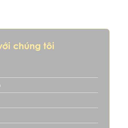
với chúng tôi
khí của chủ nhân. Người tuổi Dần, với tính cách
át triển bền vững trong sự nghiệp lẫn cuộc sống.