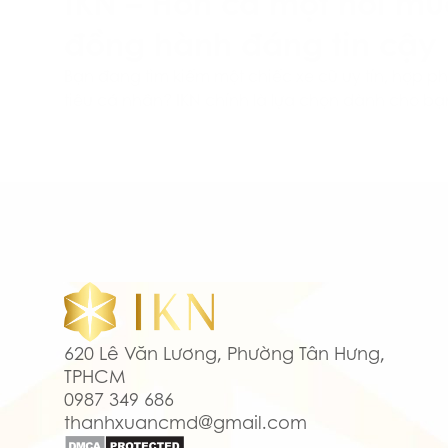
IKN – Hơn cả một nơi mu
đồng hành đáng tin cậy
Bạn đang tìm kiếm một chiếc xe cũ uy tín, hợp p
tiêu cá nhân? IKN chính là lựa chọn dành cho bạ
620 Lê Văn Lương, Phường Tân Hưng,
TPHCM
0987 349 686
thanhxuancmd@gmail.com