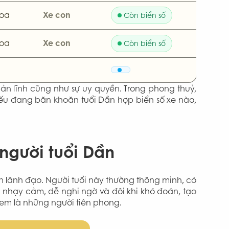
oa
Xe con
Còn biển số
oa
Xe con
Còn biển số
n lĩnh cũng như sự uy quyền. Trong phong thuỷ,
. Nếu đang băn khoăn tuổi Dần hợp biển số xe nào,
người tuổi Dần
ần lãnh đạo. Người tuổi này thường thông minh, có
há nhạy cảm, dễ nghi ngờ và đôi khi khó đoán, tạo
xem là những người tiên phong.