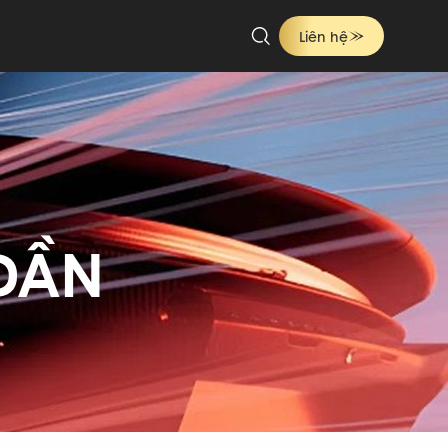
Liên hệ
Ông Địa
Ford
Toyota
Audi
 DẦN
Tuất
Hợi
nd Rover
 Huế