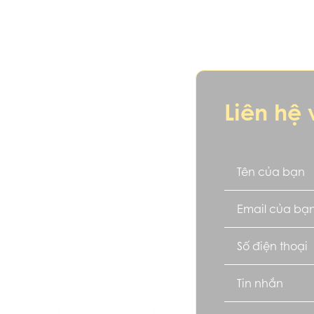
Khám phá tính cách và vận mệnh phong thuỷ người tuổi Dần
Liên hệ 
xe hợp tuổi Dần?
 một năng lượng nhất định, tác động trực tiếp đến vận 
p tuổi sẽ dễ dàng thu hút may mắn, tạo sự cân bằng và ph