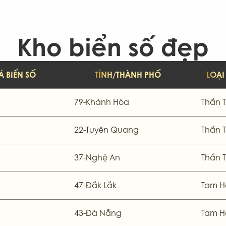
-Khánh Hòa
81-Gia Lai
86-Bình Thuận
-Bắc Giang
99-Bắc Ninh
Kho biển số đẹp
Á BIỂN SỐ
TỈNH/THÀNH PHỐ
LOẠI
79-Khánh Hòa
Thần T
22-Tuyên Quang
Thần T
37-Nghệ An
Thần T
47-Đắk Lắk
Tam H
43-Đà Nẵng
Tam H