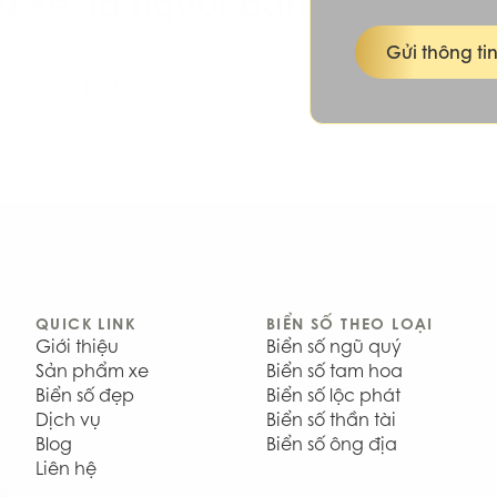
a xe, là người bạn
Gửi thông ti
hong thủy, phù hợp tài chính và mục
n.
QUICK LINK
BIỂN SỐ THEO LOẠI
Giới thiệu
Biển số ngũ quý
Sản phẩm xe
Biển số tam hoa
Biển số đẹp
Biển số lộc phát
Dịch vụ
Biển số thần tài
Blog
Biển số ông địa
Liên hệ