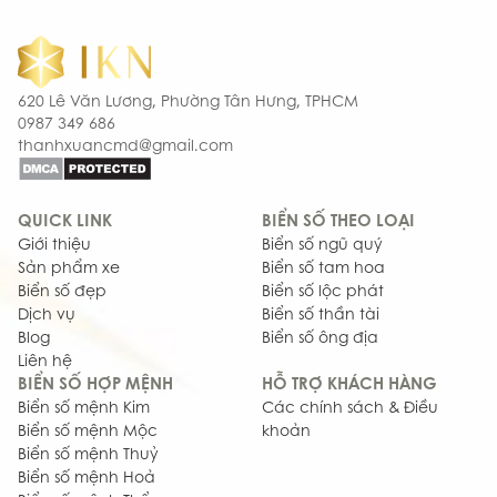
cũng trở nên suôn sẻ, thuận lợi hơn.
Tạo trường khí tốt:
Biển số xe mang năng lượng cân
bằng giúp tạo sự hài hòa, ổn định cho chủ nhân, từ đó
thu hút cát khí và mang đến sự an yên trong tâm thế.
620 Lê Văn Lương, Phường Tân Hưng, TPHCM
0987 349 686
thanhxuancmd@gmail.com
QUICK LINK
BIỂN SỐ THEO LOẠI
Giới thiệu
Biển số ngũ quý
Sản phẩm xe
Biển số tam hoa
Biển số đẹp
Biển số lộc phát
Dịch vụ
Biển số thần tài
Blog
Biển số ông địa
Liên hệ
BIỂN SỐ HỢP MỆNH
HỖ TRỢ KHÁCH HÀNG
Biển số mệnh Kim
Các chính sách & Điều
Những ý nghĩa phong thủy cát lành của biển số xe hợp tuổi
Biển số mệnh Mộc
khoản
Tỵ
Biển số mệnh Thuỷ
Biển số mệnh Hoả
Cách chọn biển số xe tuổi Tỵ theo