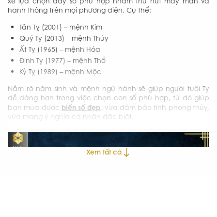
xe lựa chọn dãy số phù hợp nhằm thu hút may mắn và
hanh thông trên mọi phương diện. Cụ thể:
Tân Tỵ (2001) – mệnh Kim
Quý Tỵ (2013) – mệnh Thủy
Ất Tỵ (1965) – mệnh Hỏa
Đinh Tỵ (1977) – mệnh Thổ
Kỷ Tỵ (1989) – mệnh Mộc
Nắm rõ năm sinh và mệnh ngũ hành sẽ giúp người tuổi Tỵ
dễ dàng hơn trong việc chọn con số phù hợp, từ đó giúp
biển số đẹp
bạn mua được
, vừa đảm bảo tính phong thủy,
vừa mang ý nghĩa cá nhân đặc biệt.
Xem tất cả
IKN – Hơn cả một nơi mua xe, là người
bạn đồng hành đáng tin cậy