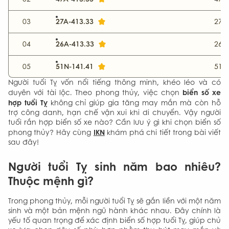
27A-413.33
03
27-Đ
26A-413.33
04
26-
51N-141.41
05
51-T
Người tuổi Tỵ vốn nổi tiếng thông minh, khéo léo và có
biển số xe
duyên với tài lộc. Theo phong thủy, việc chọn
hợp tuổi Tỵ
không chỉ giúp gia tăng may mắn mà còn hỗ
trợ công danh, hạn chế vận xui khi di chuyển. Vậy người
tuổi rắn hợp biển số xe nào? Cần lưu ý gì khi chọn biển số
IKN
phong thủy? Hãy cùng
khám phá chi tiết trong bài viết
sau đây!
Người tuổi Tỵ sinh năm bao nhiêu?
Thuộc mệnh gì?
Trong phong thủy, mỗi người tuổi Tỵ sẽ gắn liền với một năm
sinh và một bản mệnh ngũ hành khác nhau. Đây chính là
yếu tố quan trọng để xác định biển số hợp tuổi Tỵ, giúp chủ