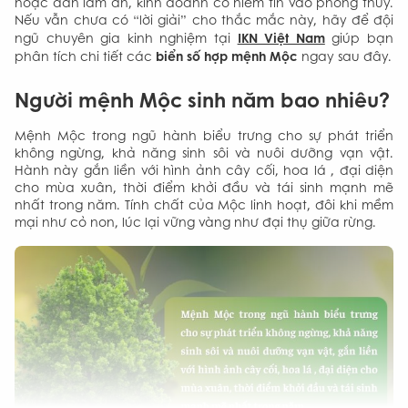
hoặc dân làm ăn, kinh doanh có niềm tin vào phong thủy.
Nếu vẫn chưa có “lời giải” cho thắc mắc này, hãy để đội
IKN Việt Nam
ngũ chuyên gia kinh nghiệm tại
giúp bạn
biển số hợp mệnh Mộc
phân tích chi tiết các
ngay sau đây.
Người mệnh Mộc sinh năm bao nhiêu?
Mệnh Mộc trong ngũ hành biểu trưng cho sự phát triển
không ngừng, khả năng sinh sôi và nuôi dưỡng vạn vật.
Hành này gắn liền với hình ảnh cây cối, hoa lá , đại diện
cho mùa xuân, thời điểm khởi đầu và tái sinh mạnh mẽ
nhất trong năm. Tính chất của Mộc linh hoạt, đôi khi mềm
mại như cỏ non, lúc lại vững vàng như đại thụ giữa rừng.