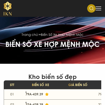
Trang chủ
Biển Số Xe Hợp Mệnh Mộc
BIỂN SỐ XE HỢP MỆNH MỘC
Kho biển số đẹp
STT
BIỂN SỐ XE
GIÁ BIỂN SỐ
79A-439.39
01
79-
22A-439.39
02
22-