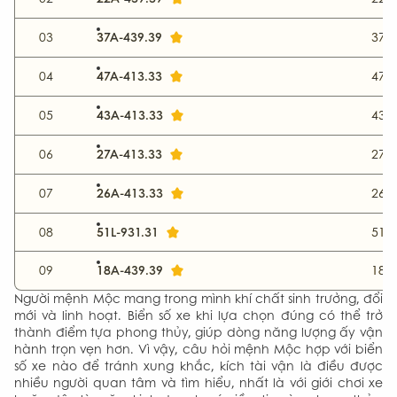
37A-439.39
03
37-
47A-413.33
04
47-
43A-413.33
05
43-
27A-413.33
06
27-Đ
26A-413.33
07
26-
51L-931.31
08
51-T
18A-439.39
09
18-
Người mệnh Mộc mang trong mình khí chất sinh trưởng, đổi
mới và linh hoạt. Biển số xe khi lựa chọn đúng có thể trở
thành điểm tựa phong thủy, giúp dòng năng lượng ấy vận
hành trọn vẹn hơn. Vì vậy, câu hỏi mệnh Mộc hợp với biển
số xe nào để tránh xung khắc, kích tài vận là điều được
nhiều người quan tâm và tìm hiểu, nhất là với giới chơi xe