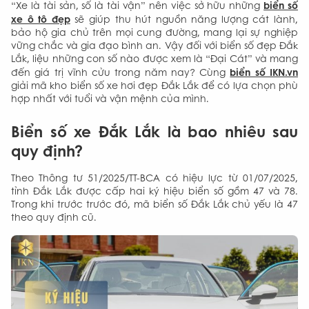
biển số
“Xe là tài sản, số là tài vận” nên việc sở hữu những
xe ô tô đẹp
sẽ giúp thu hút nguồn năng lượng cát lành,
bảo hộ gia chủ trên mọi cung đường, mang lại sự nghiệp
vững chắc và gia đạo bình an. Vậy đối với biển số đẹp Đắk
Lắk, liệu những con số nào được xem là “Đại Cát” và mang
biển số IKN.vn
đến giá trị vĩnh cửu trong năm nay? Cùng
giải mã kho biển số xe hơi đẹp Đắk Lắk để có lựa chọn phù
hợp nhất với tuổi và vận mệnh của mình.
Biển số xe Đắk Lắk là bao nhiêu sau
quy định?
Theo Thông tư 51/2025/TT-BCA có hiệu lực từ 01/07/2025,
tỉnh Đắk Lắk được cấp hai ký hiệu biển số gồm 47 và 78.
Trong khi trước trước đó, mã biển số Đắk Lắk chủ yếu là 47
theo quy định cũ.