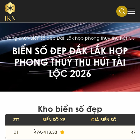
Trang chủ
Biển số đẹp Đắk Lắk hợp phong thuỷ thu hút tài lộc 2026
BIỂN SỐ ĐẸP ĐẮK LẮK HỢP
PHONG THUỶ THU HÚT TÀI
LỘC 2026
Kho biển số đẹp
STT
BIỂN SỐ XE
GIÁ BIỂN SỐ
47A-413.33
01
47-