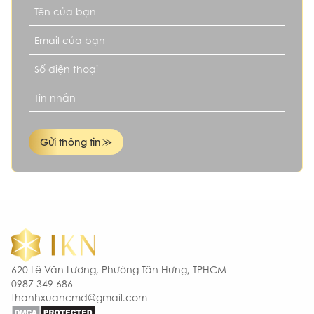
mệnh, tuổi tác của gia chủ. Khi dãy số đạt được sự tương
sinh, nó mới thực sự phát huy tối đa công năng, giúp chiêu
tài lộc và mang lại bình an vững chắc trên mọi hành trình.
Sau đây là những nguyên tắc cốt lõi bạn không thể bỏ
qua:
Chọn biển số xe đẹp Đắk Lắk theo
mệnh
Gửi thông tin
Nguyên tắc này dựa trên năm sinh và hệ thống ngũ hành
nạp âm để xác định yếu tố năng lượng (Kim, Mộc, Thủy,
Hỏa, Thổ) còn thiếu hoặc dư thừa trong bản mệnh. Từ đó,
chuyên gia sẽ đề xuất các con số thuộc hành Tương Sinh
hoặc Tương Hợp để cân bằng vận khí.
620 Lê Văn Lương, Phường Tân Hưng, TPHCM
0987 349 686
thanhxuancmd@gmail.com