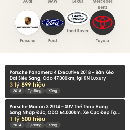
Audi
BMW
Lexus
Mercedes
Benz
Land Rover
Porsche
Ford
Toyota
Porsche Panamera 4 Executive 2018 – Bản Kéo
Dài Siêu Sang, Odo 47.000km, tại KN Luxury
3 tỷ 899 triệu
2018
Tự động
Xăng
Porsche Macan S 2014 – SUV Thể Thao Hạng
Sang Nhập Đức, ODO 64.000km, Xe Cực Đẹp Tại
1 tỷ 500 triệu
KN Luxury
2014
Tự động
Xăng