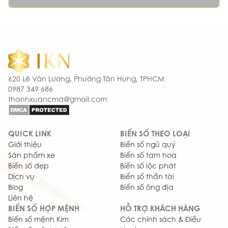
620 Lê Văn Lương, Phường Tân Hưng, TPHCM
0987 349 686
thanhxuancmd@gmail.com
QUICK LINK
BIỂN SỐ THEO LOẠI
Giới thiệu
Biển số ngũ quý
Sản phẩm xe
Biển số tam hoa
Biển số đẹp
Biển số lộc phát
Dịch vụ
Biển số thần tài
Blog
Biển số ông địa
Liên hệ
BIỂN SỐ HỢP MỆNH
HỖ TRỢ KHÁCH HÀNG
Biển số mệnh Kim
Các chính sách & Điều