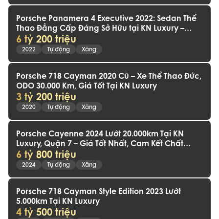
Porsche Panamera 4 Executive 2022: Sedan Thể
Thao Đẳng Cấp Đáng Sở Hữu tại KN Luxury –
6 tỷ 200 triệu
ODO 30.000km
2022
Tự động
Xăng
Porsche 718 Cayman 2020 Cũ – Xe Thể Thao Đức,
ODO 30.000 Km, Giá Tốt Tại KN Luxury
3 tỷ 200 triệu
2020
Tự động
Xăng
Porsche Cayenne 2024 Lướt 20.000km Tại KN
Luxury, Quận 7 – Giá Tốt Nhất, Cam Kết Chất
6 tỷ 800 triệu
Lượng!
2024
Tự động
Xăng
Porsche 718 Cayman Style Edition 2023 Lướt
5.000km Tại KN Luxury
4 tỷ 500 triệu