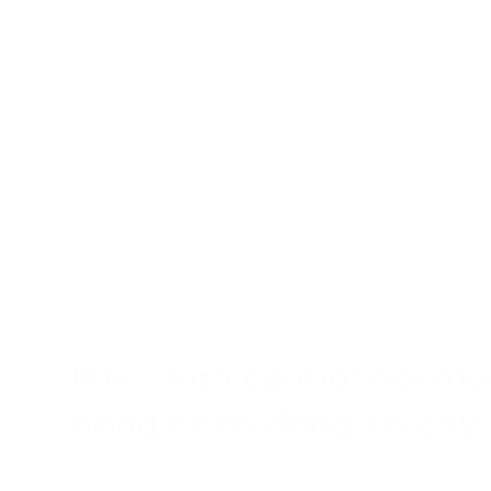
IKN – Hơn cả một nơi mu
đồng hành đáng tin cậy
Bạn đang tìm kiếm một chiếc xe cũ uy tín, hợp p
tiêu cá nhân? IKN chính là lựa chọn dành cho bạ