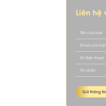
Liên hệ 
a xe, là người bạn
Gửi thông ti
hong thủy, phù hợp tài chính và mục
n.