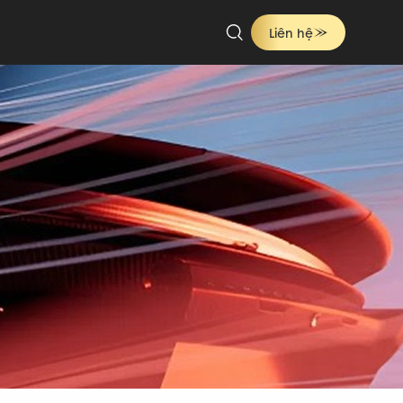
Liên hệ
Ông Địa
Ford
Toyota
Audi
Tuất
Hợi
nd Rover
 Huế