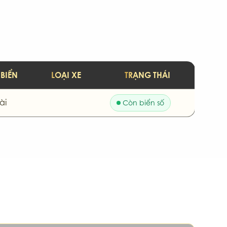
 BIỂN
LOẠI XE
TRẠNG THÁI
ài
Còn biển số