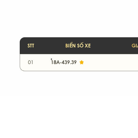
76-Quảng Ngãi
79
89-Hưng Yên
98
STT
BIỂN SỐ XE
GI
01
18A-439.39