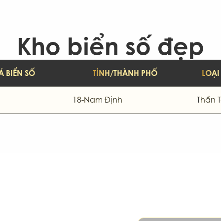
-Khánh Hòa
81-Gia Lai
86-Bình Thuận
-Bắc Giang
99-Bắc Ninh
Kho biển số đẹp
Á BIỂN SỐ
TỈNH/THÀNH PHỐ
LOẠI
18-Nam Định
Thần T