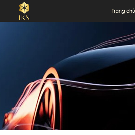
Trang ch
BIỂN SỐ HỢP MỆNH
Kim
Mộc
Thuỷ
BIỂN SỐ HỢP TUỔI
Tý
Sửu
Dần
BIỂN SỐ THEO TỈNH
11-Cao Bằng
12
19-Phú Thọ
20
25-Lai Châu
26
34-Hải Dương
35
38-Hà Tĩnh
43
51-TP.Hồ Chí Minh
60
65-Cần Thơ
66
70-Tây Ninh
73