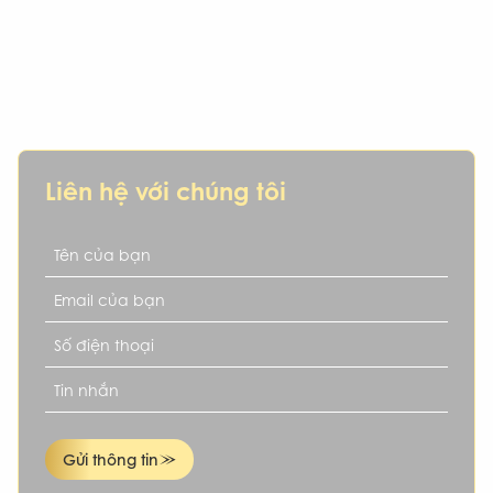
IKN – Hơn cả một nơi mua xe, là người
bạn đồng hành đáng tin cậy
Bạn đang tìm kiếm một chiếc xe cũ uy tín, hợp phong thủy,
phù hợp tài chính và mục tiêu cá nhân? IKN chính là lựa
chọn dành cho bạn.
Liên hệ với chúng tôi
Gửi thông tin