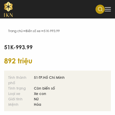
Trang chủ
Biển số xe
51K-993.99
51K-993.99
892 triệu
Tỉnh thành
51-TP.Hồ Chí Minh
phố
Tình trạng
Còn biển số
Loại xe
Xe con
Giới tính
Nữ
Mệnh
Hỏa