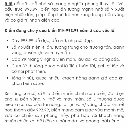
ô tô
nổi bật, dễ nhớ và mang ý nghĩa phong thủy tốt. Với
cấu trúc 993.99, biển tạo ấn tượng mạnh nhờ số 9 xuất
hiện nhiều lần, giúp tổng thể trở nên sang trọng, bền vững
và có giá trị nhận diện cao.
Điểm đáng chú ý của biển 51K-993.99 nằm ở các yếu tố:
Dãy 993.99 dễ đọc, dễ nhớ, nhịp số đẹp.
Số 9 xuất hiện 4 lần, tượng trưng cho trường tồn, danh
vọng, quyền lực và may mắn.
Cặp 99 mang ý nghĩa viên mãn, lâu dài và đẳng cấp.
Cụm 39 thường được gọi là Tiểu Thần Tài, gợi tài lộc và
cơ hội phát triển.
Tổng 9 nút, được nhiều khách hàng đánh giá cao khi
chọn biển số xe.
Xét từng con số, số 9 là điểm nhấn chính của biển, đại diện
cho sự bền vững, vị thế và may mắn. Số 3 thường được
hiểu là con số của tài năng, tài lộc và sự vững chắc. Khi kết
hợp thành dãy 993.99, biển mang cảm giác vừa mạnh mẽ,
vừa có chiều sâu phong thủy, phù hợp với khách hàng
muốn chiếc xe thể hiện sự thành đạt và phong thái riêng.