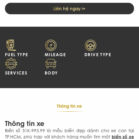
Liên hệ ngay
FUEL TYPE
MILEAGE
DRIVE TYPE
SERVICES
BODY
Thông tin xe
Thông tin xe
Biển số 51K-993.99 là mẫu biển đẹp dành cho xe con tại
biển số xe
TP.HCM, phù hợp với khách hàng muốn tìm một