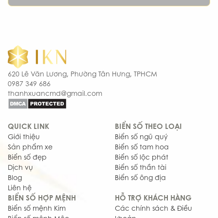
620 Lê Văn Lương, Phường Tân Hưng, TPHCM
0987 349 686
thanhxuancmd@gmail.com
QUICK LINK
BIỂN SỐ THEO LOẠI
Giới thiệu
Biển số ngũ quý
Sản phẩm xe
Biển số tam hoa
Biển số đẹp
Biển số lộc phát
Dịch vụ
Biển số thần tài
Blog
Biển số ông địa
Liên hệ
BIỂN SỐ HỢP MỆNH
HỖ TRỢ KHÁCH HÀNG
Biển số mệnh Kim
Các chính sách & Điều