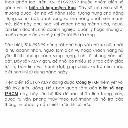
Theo phân loại trên IKN, 51K-993.99 thuộc nhóm biển số
biển số hợp mệnh Hỏa
gánh và là
. Dãy số có nhiều số 9,
thường được liên hệ với hành Hỏa, tượng trưng cho năng
lượng, sự nổi bật, danh vọng và khả năng phát triển mạnh
mẽ. Biển này phù hợp với khách hàng mệnh Hỏa, người
làm kinh doanh, chủ doanh nghiệp, quản lý hoặc những ai
muốn chọn biển xe có ý nghĩa tài lộc rõ ràng.
Đặc biệt, 51K-993.99 cũng rất phù hợp với chủ xe nữ, nhất
là nữ doanh nhân, người làm dịch vụ hoặc khách hàng nữ
yêu thích phong cách sang trọng, tinh tế nhưng vẫn nổi
bật. Dãy số 993.99 gọn, dễ nhớ, có nhiều số 9 tạo cảm giác
tự tin, bản lĩnh và thành đạt, giúp chiếc xe trở nên khác
biệt hơn khi sử dụng hằng ngày.
Công ty IKN
Hiện biển số 51K-993.99 đang được
niêm yết với
biển số đẹp
giá 892 triệu đồng. Nếu bạn quan tâm đến
TPHCM
này, hãy liên hệ IKN để xác nhận tình trạng biển,
được tư vấn phong thủy theo tuổi/mệnh và hỗ trợ các
thông tin pháp lý cần thiết trước khi sở hữu.