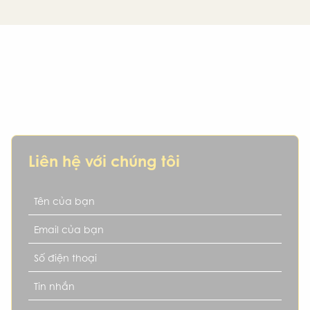
IKN – Hơn cả một nơi mua xe, là người
bạn đồng hành đáng tin cậy
Bạn đang tìm kiếm một chiếc xe cũ uy tín, hợp phong thủy,
phù hợp tài chính và mục tiêu cá nhân? IKN chính là lựa
chọn dành cho bạn.
Liên hệ với chúng tôi