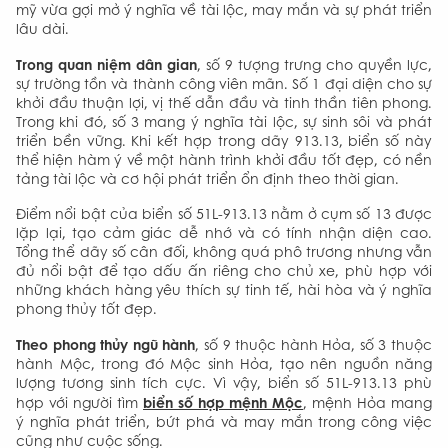
mỹ vừa gợi mở ý nghĩa về tài lộc, may mắn và sự phát triển
lâu dài.
Trong quan niệm dân gian
, số 9 tượng trưng cho quyền lực,
sự trường tồn và thành công viên mãn. Số 1 đại diện cho sự
khởi đầu thuận lợi, vị thế dẫn đầu và tinh thần tiên phong.
Trong khi đó, số 3 mang ý nghĩa tài lộc, sự sinh sôi và phát
triển bền vững. Khi kết hợp trong dãy 913.13, biển số này
thể hiện hàm ý về một hành trình khởi đầu tốt đẹp, có nền
tảng tài lộc và cơ hội phát triển ổn định theo thời gian.
Điểm nổi bật của biển số 51L-913.13 nằm ở cụm số 13 được
lặp lại, tạo cảm giác dễ nhớ và có tính nhận diện cao.
Tổng thể dãy số cân đối, không quá phô trương nhưng vẫn
đủ nổi bật để tạo dấu ấn riêng cho chủ xe, phù hợp với
những khách hàng yêu thích sự tinh tế, hài hòa và ý nghĩa
phong thủy tốt đẹp.
Theo phong thủy ngũ hành
, số 9 thuộc hành Hỏa, số 3 thuộc
hành Mộc, trong đó Mộc sinh Hỏa, tạo nên nguồn năng
lượng tương sinh tích cực. Vì vậy, biển số 51L-913.13 phù
biển số hợp mệnh Mộc
hợp với người tìm
, mệnh Hỏa mang
ý nghĩa phát triển, bứt phá và may mắn trong công việc
cũng như cuộc sống.