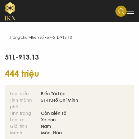
Trang chủ
Biển số xe
51L-913.13
51L-913.13
444 triệu
Loại biển
Biển Tài Lộc
Tỉnh thành
51-TP.Hồ Chí Minh
phố
Tình trạng
Còn biển số
Loại xe
Xe con
Giới tính
Nam
Mệnh
Mộc, Hỏa