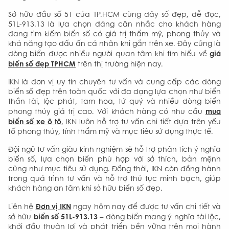
Sở hữu đầu số 51 của TP.HCM cùng dãy số đẹp, dễ đọc,
51L-913.13 là lựa chọn đáng cân nhắc cho khách hàng
đang tìm kiếm biển số có giá trị thẩm mỹ, phong thủy và
khả năng tạo dấu ấn cá nhân khi gắn trên xe. Đây cũng là
giá
dòng biển được nhiều người quan tâm khi tìm hiểu về
biển số đẹp TPHCM
trên thị trường hiện nay.
IKN là đơn vị uy tín chuyên tư vấn và cung cấp các dòng
biển số đẹp trên toàn quốc với đa dạng lựa chọn như biển
thần tài, lộc phát, tam hoa, tứ quý và nhiều dòng biển
mua
phong thủy giá trị cao. Với khách hàng có nhu cầu
biển số xe ô tô
, IKN luôn hỗ trợ tư vấn chi tiết dựa trên yếu
tố phong thủy, tính thẩm mỹ và mục tiêu sử dụng thực tế.
Đội ngũ tư vấn giàu kinh nghiệm sẽ hỗ trợ phân tích ý nghĩa
biển số, lựa chọn biển phù hợp với sở thích, bản mệnh
cũng như mục tiêu sử dụng. Đồng thời, IKN còn đồng hành
trong quá trình tư vấn và hỗ trợ thủ tục minh bạch, giúp
khách hàng an tâm khi sở hữu biển số đẹp.
Đơn vị IKN
Liên hệ
ngay hôm nay để được tư vấn chi tiết và
biển số 51L-913.13
sở hữu
– dòng biển mang ý nghĩa tài lộc,
khởi đầu thuận lợi và phát triển bền vững trên mọi hành