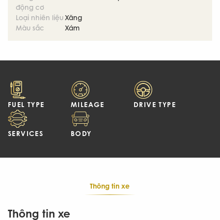
động cơ
Loại nhiên liệu
Xăng
Màu sắc
Xám
FUEL TYPE
MILEAGE
DRIVE TYPE
SERVICES
BODY
Thông tin xe
Thông tin xe