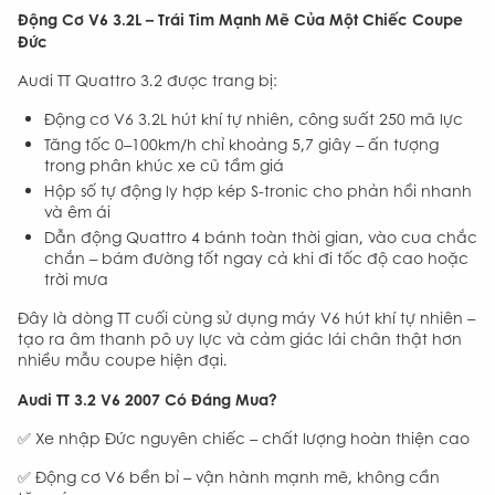
Động Cơ V6 3.2L – Trái Tim Mạnh Mẽ Của Một Chiếc Coupe
Đức
Audi TT Quattro 3.2 được trang bị:
Động cơ V6 3.2L hút khí tự nhiên, công suất 250 mã lực
Tăng tốc 0–100km/h chỉ khoảng 5,7 giây – ấn tượng
trong phân khúc xe cũ tầm giá
Hộp số tự động ly hợp kép S-tronic cho phản hồi nhanh
và êm ái
Dẫn động Quattro 4 bánh toàn thời gian, vào cua chắc
chắn – bám đường tốt ngay cả khi đi tốc độ cao hoặc
trời mưa
Đây là dòng TT cuối cùng sử dụng máy V6 hút khí tự nhiên –
tạo ra âm thanh pô uy lực và cảm giác lái chân thật hơn
nhiều mẫu coupe hiện đại.
Audi TT 3.2 V6 2007 Có Đáng Mua?
✅ Xe nhập Đức nguyên chiếc – chất lượng hoàn thiện cao
✅ Động cơ V6 bền bỉ – vận hành mạnh mẽ, không cần