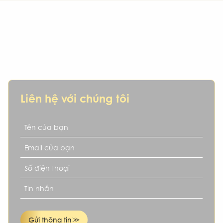
IKN – Hơn cả một nơi mua xe, là người
bạn đồng hành đáng tin cậy
Bạn đang tìm kiếm một chiếc xe cũ uy tín, hợp phong thủy,
phù hợp tài chính và mục tiêu cá nhân? IKN chính là lựa
chọn dành cho bạn.
Liên hệ với chúng tôi
Gửi thông tin