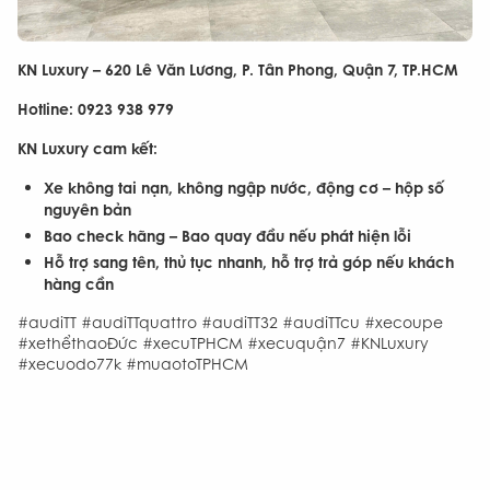
KN Luxury – 620 Lê Văn Lương, P. Tân Phong, Quận 7, TP.HCM
Hotline: 0923 938 979
KN Luxury cam kết:
Xe không tai nạn, không ngập nước, động cơ – hộp số
nguyên bản
Bao check hãng – Bao quay đầu nếu phát hiện lỗi
Hỗ trợ sang tên, thủ tục nhanh, hỗ trợ trả góp nếu khách
hàng cần
#audiTT #audiTTquattro #audiTT32 #audiTTcu #xecoupe
#xethểthaoĐức #xecuTPHCM #xecuquận7 #KNLuxury
#xecuodo77k #muaotoTPHCM