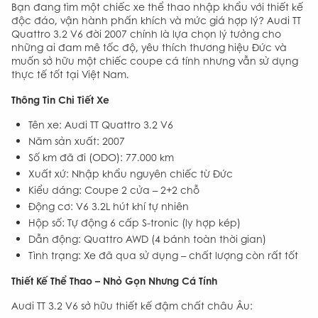
Bạn đang tìm một chiếc xe thể thao nhập khẩu với thiết kế
độc đáo, vận hành phấn khích và mức giá hợp lý? Audi TT
Quattro 3.2 V6 đời 2007 chính là lựa chọn lý tưởng cho
những ai đam mê tốc độ, yêu thích thương hiệu Đức và
muốn sở hữu một chiếc coupe cá tính nhưng vẫn sử dụng
thực tế tốt tại Việt Nam.
Thông Tin Chi Tiết Xe
Tên xe: Audi TT Quattro 3.2 V6
Năm sản xuất: 2007
Số km đã đi (ODO): 77.000 km
Xuất xứ: Nhập khẩu nguyên chiếc từ Đức
Kiểu dáng: Coupe 2 cửa – 2+2 chỗ
Động cơ: V6 3.2L hút khí tự nhiên
Hộp số: Tự động 6 cấp S-tronic (ly hợp kép)
Dẫn động: Quattro AWD (4 bánh toàn thời gian)
Tình trạng: Xe đã qua sử dụng – chất lượng còn rất tốt
Thiết Kế Thể Thao – Nhỏ Gọn Nhưng Cá Tính
Audi TT 3.2 V6 sở hữu thiết kế đậm chất châu Âu: