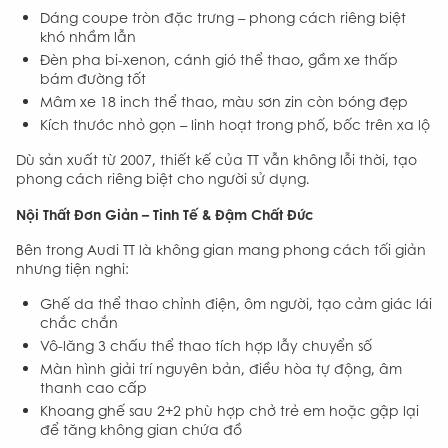
Dáng coupe tròn đặc trưng – phong cách riêng biệt
khó nhầm lẫn
Đèn pha bi-xenon, cánh gió thể thao, gầm xe thấp
bám đường tốt
Mâm xe 18 inch thể thao, màu sơn zin còn bóng đẹp
Kích thước nhỏ gọn – linh hoạt trong phố, bốc trên xa lộ
Dù sản xuất từ 2007, thiết kế của TT vẫn không lỗi thời, tạo
phong cách riêng biệt cho người sử dụng.
Nội Thất Đơn Giản – Tinh Tế & Đậm Chất Đức
Bên trong Audi TT là không gian mang phong cách tối giản
nhưng tiện nghi:
Ghế da thể thao chỉnh điện, ôm người, tạo cảm giác lái
chắc chắn
Vô-lăng 3 chấu thể thao tích hợp lẫy chuyển số
Màn hình giải trí nguyên bản, điều hòa tự động, âm
thanh cao cấp
Khoang ghế sau 2+2 phù hợp chở trẻ em hoặc gập lại
để tăng không gian chứa đồ