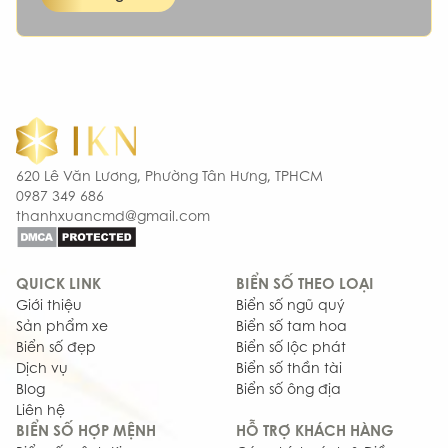
620 Lê Văn Lương, Phường Tân Hưng, TPHCM
0987 349 686
thanhxuancmd@gmail.com
QUICK LINK
BIỂN SỐ THEO LOẠI
Giới thiệu
Biển số ngũ quý
Sản phẩm xe
Biển số tam hoa
Biển số đẹp
Biển số lộc phát
Dịch vụ
Biển số thần tài
Blog
Biển số ông địa
Liên hệ
BIỂN SỐ HỢP MỆNH
HỖ TRỢ KHÁCH HÀNG