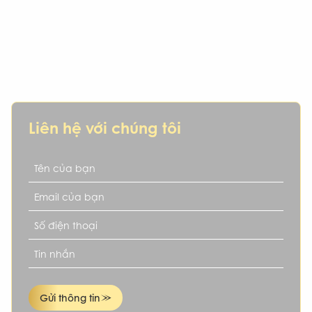
IKN – Hơn cả một nơi mua xe, là người
bạn đồng hành đáng tin cậy
Bạn đang tìm kiếm một chiếc xe cũ uy tín, hợp phong thủy,
phù hợp tài chính và mục tiêu cá nhân? IKN chính là lựa
chọn dành cho bạn.
Liên hệ với chúng tôi
Gửi thông tin