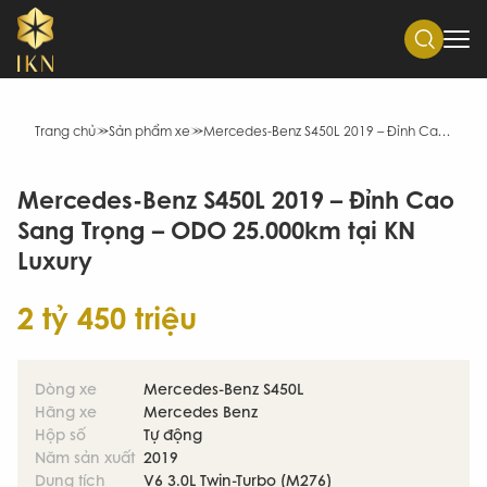
Trang chủ
Sản phẩm xe
Mercedes-Benz S450L 2019 – Đỉnh Cao Sang Trọng – ODO 25.000km tại KN Luxury
Mercedes-Benz S450L 2019 – Đỉnh Cao
Sang Trọng – ODO 25.000km tại KN
Luxury
2 tỷ 450 triệu
Dòng xe
Mercedes-Benz S450L
Hãng xe
Mercedes Benz
Hộp số
Tự động
Năm sản xuất
2019
Dung tích
V6 3.0L Twin-Turbo (M276)