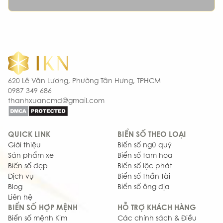
620 Lê Văn Lương, Phường Tân Hưng, TPHCM
0987 349 686
thanhxuancmd@gmail.com
QUICK LINK
BIỂN SỐ THEO LOẠI
Giới thiệu
Biển số ngũ quý
Sản phẩm xe
Biển số tam hoa
Biển số đẹp
Biển số lộc phát
Dịch vụ
Biển số thần tài
Blog
Biển số ông địa
Liên hệ
BIỂN SỐ HỢP MỆNH
HỖ TRỢ KHÁCH HÀNG
Biển số mệnh Kim
Các chính sách & Điều