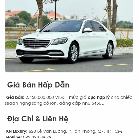
Giá Bán Hấp Dẫn
Giá bán:
cực hợp lý
2.450.000.000 VNĐ – mức giá
cho chiếc
sedan hạng sang cỡ lớn, đẳng cấp như S450L.
Địa Chỉ & Liên Hệ
KN Luxury:
620 Lê Văn Lương, P. Tân Phong, Q7, TP.HCM
Hotline:
092 393 89 79