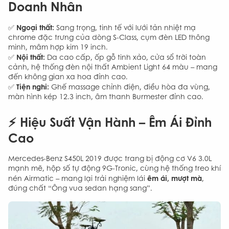
Doanh Nhân
Ngoại thất:
✅
Sang trọng, tinh tế với lưới tản nhiệt mạ
chrome đặc trưng của dòng S-Class, cụm đèn LED thông
minh, mâm hợp kim 19 inch.
Nội thất:
✅
Da cao cấp, ốp gỗ tinh xảo, cửa sổ trời toàn
cảnh, hệ thống đèn nội thất Ambient Light 64 màu – mang
đến không gian xa hoa đỉnh cao.
Tiện nghi:
✅
Ghế massage chỉnh điện, điều hòa đa vùng,
màn hình kép 12.3 inch, âm thanh Burmester đỉnh cao.
⚡️ Hiệu Suất Vận Hành – Êm Ái Đỉnh
Cao
Mercedes-Benz S450L 2019 được trang bị động cơ V6 3.0L
mạnh mẽ, hộp số tự động 9G-Tronic, cùng hệ thống treo khí
êm ái, mượt mà
nén Airmatic – mang lại trải nghiệm lái
,
đúng chất “Ông vua sedan hạng sang”.