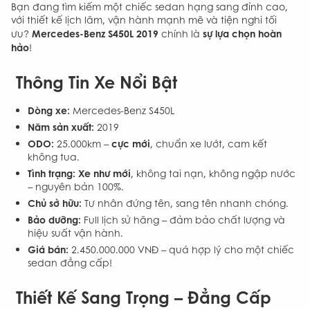
Bạn đang tìm kiếm một chiếc sedan hạng sang đỉnh cao,
với thiết kế lịch lãm, vận hành mạnh mẽ và tiện nghi tối
Mercedes-Benz S450L 2019
sự lựa chọn hoàn
ưu?
chính là
hảo
!
Thông Tin Xe Nổi Bật
Dòng xe:
Mercedes-Benz S450L
Năm sản xuất:
2019
ODO:
cực mới
25.000km –
, chuẩn xe lướt, cam kết
không tua.
Tình trạng:
Xe như mới
, không tai nạn, không ngập nước
– nguyên bản 100%.
Chủ sở hữu:
Tư nhân đứng tên, sang tên nhanh chóng.
Bảo dưỡng:
Full lịch sử hãng – đảm bảo chất lượng và
hiệu suất vận hành.
Giá bán:
2.450.000.000 VNĐ – quá hợp lý cho một chiếc
sedan đẳng cấp!
Thiết Kế Sang Trọng – Đẳng Cấp