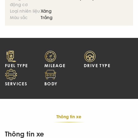
động cơ
Loại nhiên liệu
Xăng
Màu sắc
Trắng
FUEL TYPE
MILEAGE
DRIVE TYPE
SERVICES
BODY
Thông tin xe
Thông tin xe