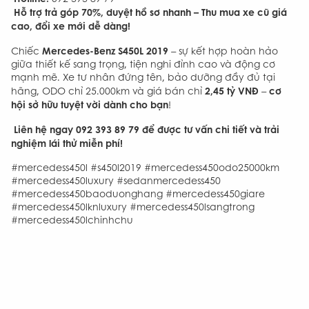
Hỗ trợ trả góp 70%, duyệt hồ sơ nhanh – Thu mua xe cũ giá
cao, đổi xe mới dễ dàng!
Mercedes-Benz S450L 2019
Chiếc
– sự kết hợp hoàn hảo
giữa thiết kế sang trọng, tiện nghi đỉnh cao và động cơ
mạnh mẽ. Xe tư nhân đứng tên, bảo dưỡng đầy đủ tại
2,45 tỷ VNĐ
cơ
hãng, ODO chỉ 25.000km và giá bán chỉ
–
hội sở hữu tuyệt vời dành cho bạn
!
Liên hệ ngay 092 393 89 79 để được tư vấn chi tiết và trải
nghiệm lái thử miễn phí!
#mercedess450l #s450l2019 #mercedess450odo25000km
#mercedess450luxury #sedanmercedess450
#mercedess450baoduonghang #mercedess450giare
#mercedess450lknluxury #mercedess450lsangtrong
#mercedess450lchinhchu