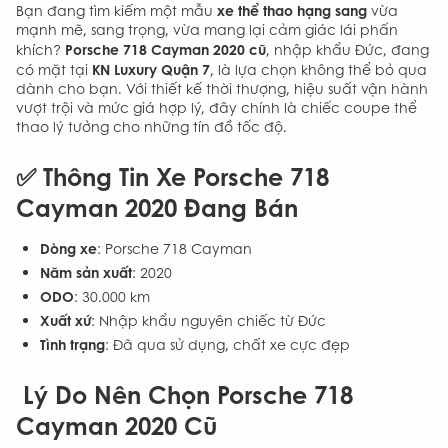
xe thể thao hạng sang
Bạn đang tìm kiếm một mẫu
vừa
mạnh mẽ, sang trọng, vừa mang lại cảm giác lái phấn
Porsche 718 Cayman 2020 cũ
khích?
, nhập khẩu Đức, đang
KN Luxury Quận 7
có mặt tại
, là lựa chọn không thể bỏ qua
dành cho bạn. Với thiết kế thời thượng, hiệu suất vận hành
vượt trội và mức giá hợp lý, đây chính là chiếc coupe thể
thao lý tưởng cho những tín đồ tốc độ.
✅
Thông Tin Xe Porsche 718
Cayman 2020 Đang Bán
Dòng xe
: Porsche 718 Cayman
Năm sản xuất
: 2020
ODO
: 30.000 km
Xuất xứ
: Nhập khẩu nguyên chiếc từ Đức
Tình trạng
: Đã qua sử dụng, chất xe cực đẹp
Lý Do Nên Chọn Porsche 718
Cayman 2020 Cũ