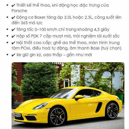
✔️ Thiết kế thể thao, khí động học đặc trưng của
Porsche
✔️ Động cơ Boxer tăng áp 2.0L hoặc 2.5L, công suất lên
đến 365 mã lực
✔️ Tăng tốc 0–100 km/h chỉ trong khoảng 4,5 giây
✔️ Hộp số PDK 7 cấp mượt mà, trải nghiệm lái xuất sắc
✔️ Nội thất cao cấp: ghế da thể thao, màn hình trung
tâm PCM, điều hoà tự động, âm thanh Bose (tuỳ chọn)
✔️ Xe giữ gìn kỹ, odo thấp – gần như mới