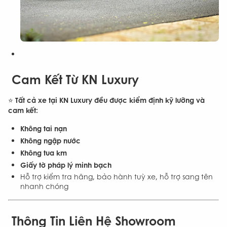
️
Cam Kết Từ KN Luxury
Tất cả xe tại KN Luxury đều được kiểm định kỹ lưỡng và
⭐
cam kết:
Không tai nạn
Không ngập nước
Không tua km
Giấy tờ pháp lý minh bạch
Hỗ trợ kiểm tra hãng, bảo hành tuỳ xe, hỗ trợ sang tên
nhanh chóng
Thông Tin Liên Hệ Showroom