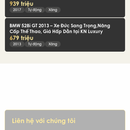
939 triệu
2017
Tự động
Xăng
BMW 528i GT 2013 – Xe Đức Sang Trọng,Nâng
Cấp Thể Thao, Giá Hấp Dẫn tại KN Luxury
679 triệu
2013
Tự động
Xăng
IKN – Hơn cả một nơi mua xe, là người
bạn đồng hành đáng tin cậy
Bạn đang tìm kiếm một chiếc xe cũ uy tín, hợp phong thủy,
phù hợp tài chính và mục tiêu cá nhân? IKN chính là lựa
chọn dành cho bạn.
Liên hệ với chúng tôi