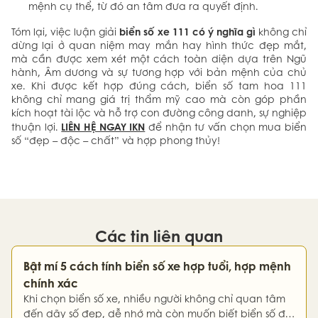
mệnh cụ thể, từ đó an tâm đưa ra quyết định.
biển số xe 111 có ý nghĩa gì
Tóm lại, việc luận giải
không chỉ
dừng lại ở quan niệm may mắn hay hình thức đẹp mắt,
mà cần được xem xét một cách toàn diện dựa trên Ngũ
hành, Âm dương và sự tương hợp với bản mệnh của chủ
xe. Khi được kết hợp đúng cách, biển số tam hoa 111
không chỉ mang giá trị thẩm mỹ cao mà còn góp phần
kích hoạt tài lộc và hỗ trợ con đường công danh, sự nghiệp
LIÊN HỆ NGAY IKN
thuận lợi.
để nhận tư vấn chọn mua biển
số “đẹp – độc – chất” và hợp phong thủy!
Các tin liên quan
Bật mí 5 cách tính biển số xe hợp tuổi, hợp mệnh
chính xác
Khi chọn biển số xe, nhiều người không chỉ quan tâm
đến dãy số đẹp, dễ nhớ mà còn muốn biết biển số đó