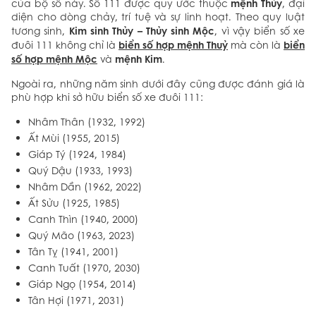
mệnh Thủy
của bộ số này. Số 111 được quy ước thuộc
, đại
diện cho dòng chảy, trí tuệ và sự linh hoạt. Theo quy luật
Kim sinh Thủy – Thủy sinh Mộc
tương sinh,
, vì vậy biển số xe
biển số hợp mệnh Thuỷ
biển
đuôi 111 không chỉ là
mà còn là
số hợp mệnh Mộc
mệnh Kim
và
.
Ngoài ra, những năm sinh dưới đây cũng được đánh giá là
phù hợp khi sở hữu biển số xe đuôi 111:
Nhâm Thân (1932, 1992)
Ất Mùi (1955, 2015)
Giáp Tý (1924, 1984)
Quý Dậu (1933, 1993)
Nhâm Dần (1962, 2022)
Ất Sửu (1925, 1985)
Canh Thìn (1940, 2000)
Quý Mão (1963, 2023)
Tân Tỵ (1941, 2001)
Canh Tuất (1970, 2030)
Giáp Ngọ (1954, 2014)
Tân Hợi (1971, 2031)