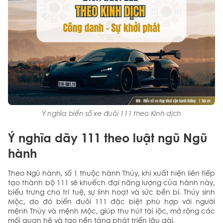
Ý nghĩa biển số xe đuôi 111 theo Kinh dịch
Ý nghĩa dãy 111 theo luật ngũ Ngũ
hành
Theo Ngũ hành, số 1 thuộc hành Thủy, khi xuất hiện liên tiếp
tạo thành bộ 111 sẽ khuếch đại năng lượng của hành này,
biểu trưng cho trí tuệ, sự linh hoạt và sức bền bỉ. Thủy sinh
Mộc, do đó biển đuôi 111 đặc biệt phù hợp với người
mệnh Thủy và mệnh Mộc, giúp thu hút tài lộc, mở rộng các
mối quan hệ và tạo nền tảng phát triển lâu dài.