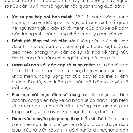
để biển số xe 111 thực sự phát huy giá trị phong thủy, người
sở hữu cần lưu ý một số nguyên tắc quan trọng dưới đây:
Xét sự phù hợp với bản mệnh:
Số 111 mang năng lượng
mạnh, thiên về dương khí. Vì vậy, cần xem xét mối quan
hệ ngũ hành giữa dãy số và mệnh của chủ xe để đảm
bảo tương sinh, tránh xung khắc làm suy giảm vận khí.
Đánh giá tổng thể cả biển số:
Không nên chỉ nhìn vào
đuôi 111 mà bỏ qua các con số phía trước. Một biển số
đẹp theo phong thủy cần có sự hài hòa về tổng nút,
âm dương cân bằng và ý nghĩa tổng thể tích cực.
Tránh kết hợp với các cặp số xung khắc:
Khi biển số tam
hoa 111 đi kèm các con số mang hàm ý tiêu cực hoặc
khắc mệnh, năng lượng tốt của dãy số có thể bị ảnh
hưởng. Do đó, việc luận giải toàn bộ biển số là yếu tố
bắt buộc.
Phù hợp với mục đích sử dụng xe:
Xe phục vụ kinh
doanh, công việc hay xe cá nhân sẽ có cách luận biển
số khác nhau. Chọn biển số 111 đúng mục đích sẽ giúp
tăng cường vận may và sự thuận lợi trong thực tế.
Tham vấn chuyên gia phong thủy biển số:
Để tránh chọn
biển theo cảm tính, chủ xe nên được tư vấn chuyên sâu
giúp hiểu rõ biển số xe 111 có ý nghĩa gì theo từng bản