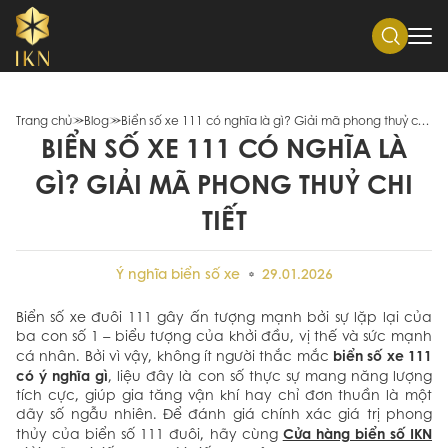
Trang chủ
Blog
Biển số xe 111 có nghĩa là gì? Giải mã phong thuỷ chi tiết
BIỂN SỐ XE 111 CÓ NGHĨA LÀ
GÌ? GIẢI MÃ PHONG THUỶ CHI
TIẾT
Ý nghĩa biển số xe
29.01.2026
Biển số xe đuôi 111 gây ấn tượng mạnh bởi sự lặp lại của
ba con số 1 – biểu tượng của khởi đầu, vị thế và sức mạnh
biển số xe 111
cá nhân. Bởi vì vậy, không ít người thắc mắc
có ý nghĩa gì
, liệu đây là con số thực sự mang năng lượng
tích cực, giúp gia tăng vận khí hay chỉ đơn thuần là một
dãy số ngẫu nhiên. Để đánh giá chính xác giá trị phong
Cửa hàng biển số IKN
thủy của biển số 111 đuôi, hãy cùng