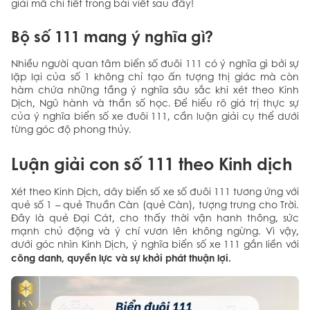
giải mã chi tiết trong bài viết sau đây!
Bộ số 111 mang ý nghĩa gì?
Nhiều người quan tâm biển số đuôi 111 có ý nghĩa gì bởi sự
lặp lại của số 1 không chỉ tạo ấn tượng thị giác mà còn
hàm chứa những tầng ý nghĩa sâu sắc khi xét theo Kinh
Dịch, Ngũ hành và thần số học. Để hiểu rõ giá trị thực sự
của ý nghĩa biển số xe đuôi 111, cần luận giải cụ thể dưới
từng góc độ phong thủy.
Luận giải con số 111 theo Kinh dịch
Xét theo Kinh Dịch, dãy biển số xe số đuôi 111 tương ứng với
quẻ số 1 – quẻ Thuần Càn (quẻ Càn), tượng trưng cho Trời.
Đây là quẻ Đại Cát, cho thấy thời vận hanh thông, sức
mạnh chủ động và ý chí vươn lên không ngừng. Vì vậy,
dưới góc nhìn Kinh Dịch, ý nghĩa biển số xe 111 gắn liền với
công danh, quyền lực và sự khởi phát thuận lợi.