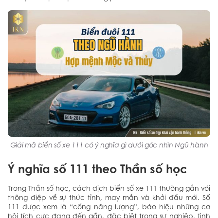
Giải mã biển số xe 111 có ý nghĩa gì dưới góc nhìn Ngũ hành
Ý nghĩa số 111 theo Thần số học
Trong Thần số học, cách dịch biển số xe 111 thường gắn với
thông điệp về sự thức tỉnh, may mắn và khởi đầu mới. Số
111 được xem là “cổng năng lượng”, báo hiệu những cơ
hội tích cực đang đến gần, đặc biệt trong sự nghiệp, tình