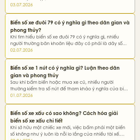
có hợp tuổi, hợp mệnh hay không. Theo quan niệm
03.07.2026
phong thủy, một biển số hài hòa về ngũ hành, âm
dương và mang ý nghĩa…
Biển số xe đuôi 79 có ý nghĩa gì theo dân gian và
phong thủy?
Khi tìm hiểu biển số xe đuôi 79 có ý nghĩa gì, nhiều
người thường băn khoăn liệu đây có phải là dãy số
đẹp, có mang lại may mắn và phù hợp với tuổi, mệnh
02.07.2026
của mình hay không. Theo quan niệm dân gian kết
hợp với phong thủy…
Biển số xe 1 nút có ý nghĩa gì? Luận theo dân
gian và phong thủy
Sau khi bấm biển hoặc mua xe cũ, nhiều người
thường kiểm tra số nút để tham khảo ý nghĩa của biển
số mình đang sở hữu. Trong đó, biển số xe 1 nút là
01.07.2026
trường hợp khiến không ít người băn khoăn vì đây là
mức điểm khá thấp…
Biển số xe xấu có sao không? Cách hóa giải
biển số xe xấu chi tiết
Khi sở hữu một chiếc xe mới, việc bấm phải một biển
số không như ý luôn là nỗi lo lắng của nhiều tài xế.