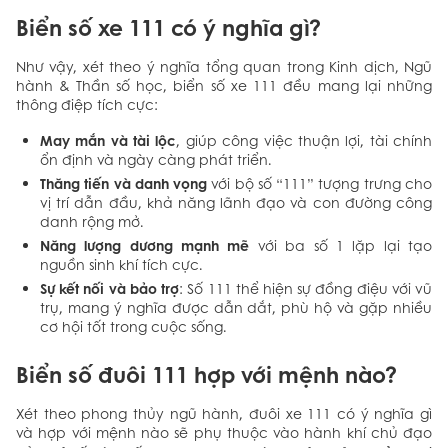
Biển số xe 111 có ý nghĩa gì?
Như vậy, xét theo ý nghĩa tổng quan trong Kinh dịch, Ngũ
hành & Thần số học, biển số xe 111 đều mang lại những
thông điệp tích cực:
May mắn và tài lộc
, giúp công việc thuận lợi, tài chính
ổn định và ngày càng phát triển.
Thăng tiến và danh vọng
với bộ số “111” tượng trưng cho
vị trí dẫn đầu, khả năng lãnh đạo và con đường công
danh rộng mở.
Năng lượng dương mạnh mẽ
với ba số 1 lặp lại tạo
nguồn sinh khí tích cực.
Sự kết nối và bảo trợ
: Số 111 thể hiện sự đồng điệu với vũ
trụ, mang ý nghĩa được dẫn dắt, phù hộ và gặp nhiều
cơ hội tốt trong cuộc sống.
Biển số đuôi 111 hợp với mệnh nào?
Xét theo phong thủy ngũ hành, đuôi xe 111 có ý nghĩa gì
và hợp với mệnh nào sẽ phụ thuộc vào hành khí chủ đạo