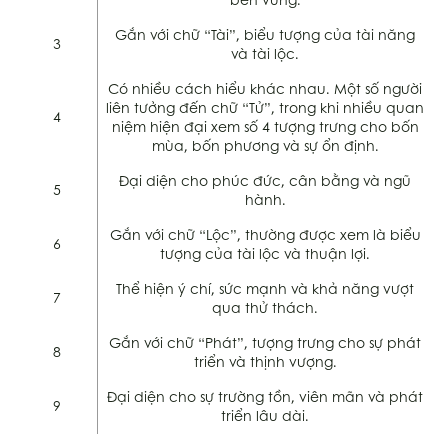
bền vững.
Gắn với chữ “Tài”, biểu tượng của tài năng
3
và tài lộc.
Có nhiều cách hiểu khác nhau. Một số người
liên tưởng đến chữ “Tử”, trong khi nhiều quan
4
niệm hiện đại xem số 4 tượng trưng cho bốn
mùa, bốn phương và sự ổn định.
Đại diện cho phúc đức, cân bằng và ngũ
5
hành.
Gắn với chữ “Lộc”, thường được xem là biểu
6
tượng của tài lộc và thuận lợi.
Thể hiện ý chí, sức mạnh và khả năng vượt
7
qua thử thách.
Gắn với chữ “Phát”, tượng trưng cho sự phát
8
triển và thịnh vượng.
Đại diện cho sự trường tồn, viên mãn và phát
9
triển lâu dài.