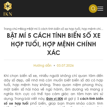
Trang chủ
Blog
Bật mí 5 cách tính biển số xe hợp tuổi, hợp mệnh chính xác
BẬT MÍ 5 CÁCH TÍNH BIỂN SỐ XE
HỢP TUỔI, HỢP MỆNH CHÍNH
XÁC
Hướng dẫn
03.07.2026
Khi chọn biển số xe, nhiều người không chỉ quan tâm đến
dãy số đẹp, dễ nhớ mà còn muốn biết biển số đó có hợp
tuổi, hợp mệnh hay không. Theo quan niệm phong thủy,
một biển số hài hòa về ngũ hành, âm dương và mang ý
nghĩa tích cực có thể tạo cảm giác an tâm hơn khi sử
Đơn vị IKN
cách tính biển
dụng. Trong bài viết này,
sẽ gợi ý 5
số xe hợp tuổi
phổ biến, giúp bạn tham khảo cách tính