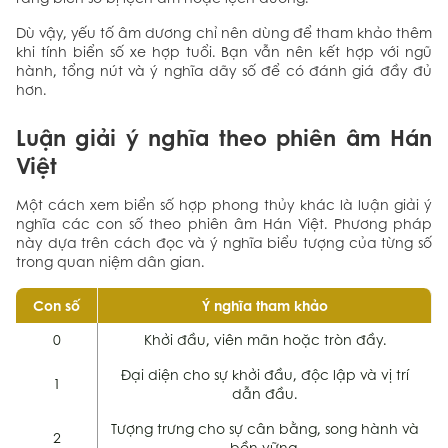
Dù vậy, yếu tố âm dương chỉ nên dùng để tham khảo thêm
khi tính biển số xe hợp tuổi. Bạn vẫn nên kết hợp với ngũ
hành, tổng nút và ý nghĩa dãy số để có đánh giá đầy đủ
hơn.
Luận giải ý nghĩa theo phiên âm Hán
Việt
Một cách xem biển số hợp phong thủy khác là luận giải ý
nghĩa các con số theo phiên âm Hán Việt. Phương pháp
này dựa trên cách đọc và ý nghĩa biểu tượng của từng số
trong quan niệm dân gian.
Con số
Ý nghĩa tham khảo
0
Khởi đầu, viên mãn hoặc tròn đầy.
Đại diện cho sự khởi đầu, độc lập và vị trí
1
dẫn đầu.
Tượng trưng cho sự cân bằng, song hành và
2