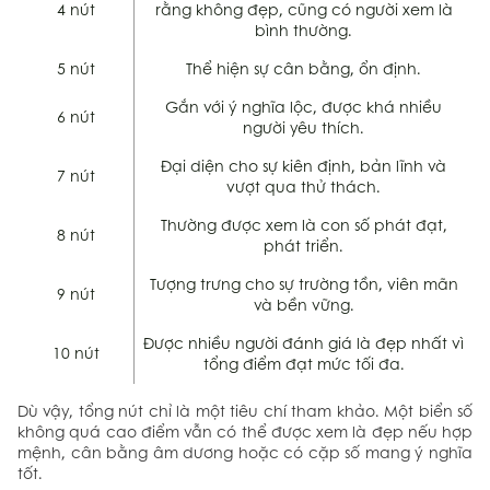
4 nút
rằng không đẹp, cũng có người xem là
bình thường.
5 nút
Thể hiện sự cân bằng, ổn định.
Gắn với ý nghĩa lộc, được khá nhiều
6 nút
người yêu thích.
Đại diện cho sự kiên định, bản lĩnh và
7 nút
vượt qua thử thách.
Thường được xem là con số phát đạt,
8 nút
phát triển.
Tượng trưng cho sự trường tồn, viên mãn
9 nút
và bền vững.
Được nhiều người đánh giá là đẹp nhất vì
10 nút
tổng điểm đạt mức tối đa.
Dù vậy, tổng nút chỉ là một tiêu chí tham khảo. Một biển số
không quá cao điểm vẫn có thể được xem là đẹp nếu hợp
mệnh, cân bằng âm dương hoặc có cặp số mang ý nghĩa
tốt.