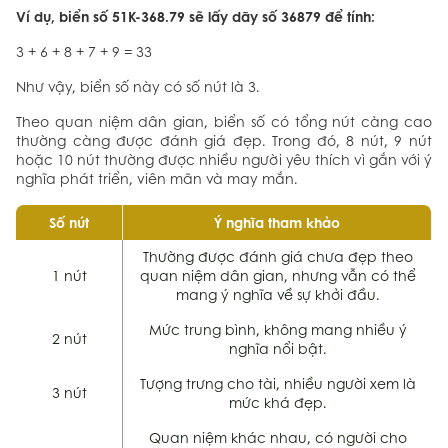
Ví dụ, biển số 51K-368.79 sẽ lấy dãy số 36879 để tính:
3 + 6 + 8 + 7 + 9 = 33
Như vậy, biển số này có số nút là 3.
Theo quan niệm dân gian, biển số có tổng nút càng cao
thường càng được đánh giá đẹp. Trong đó, 8 nút, 9 nút
hoặc 10 nút thường được nhiều người yêu thích vì gắn với ý
nghĩa phát triển, viên mãn và may mắn.
Số nút
Ý nghĩa tham khảo
Thường được đánh giá chưa đẹp theo
1 nút
quan niệm dân gian, nhưng vẫn có thể
mang ý nghĩa về sự khởi đầu.
Mức trung bình, không mang nhiều ý
2 nút
nghĩa nổi bật.
Tượng trưng cho tài, nhiều người xem là
3 nút
mức khá đẹp.
Quan niệm khác nhau, có người cho