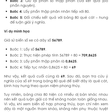
Bước 3:
Giữ lại phần số thập phân của kết quả (bỏ
phần nguyên).
Bước 4:
Lấy phần thập phân nhân tiếp với 80.
Bước 5:
Đối chiếu kết quả với bảng 80 quẻ cát – hung
để luận giải ý nghĩa.
Ví dụ minh họa
56789
Giả sử biển số xe có dãy số
.
56789
Bước 1: Lấy số
.
709,8625
Bước 2: Thực hiện phép tính 56789 ÷ 80 =
0,8625
Bước 3: Lấy phần thập phân là
.
69
Bước 4: Tiếp tục nhân 0,8625 × 80 =
69
Như vậy, kết quả cuối cùng là
. Sau đó, bạn tra cứu ý
nghĩa của số 69 trong bảng 80 quẻ để biết đây là quẻ cát,
bình hay hung theo quan niệm phong thủy.
Tuy nhiên, bảng chia 80 hiện có nhiều dị bản khác nhau
nên kết quả luận giải có thể không hoàn toàn giống nhau.
Vì vậy, khi xem biển số hợp phong thủy, bạn chỉ nên xem
đây là một nguồn tham khảo, không nên phụ thuộc tuyệt