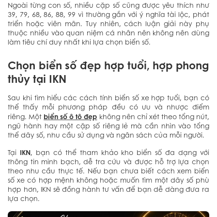
Ngoài từng con số, nhiều cặp số cũng được yêu thích như
39, 79, 68, 86, 88, 99 vì thường gắn với ý nghĩa tài lộc, phát
triển hoặc viên mãn. Tuy nhiên, cách luận giải này phụ
thuộc nhiều vào quan niệm cá nhân nên không nên dùng
làm tiêu chí duy nhất khi lựa chọn biển số.
Chọn biển số đẹp hợp tuổi, hợp phong
thủy tại IKN
Sau khi tìm hiểu các cách tính biển số xe hợp tuổi, bạn có
thể thấy mỗi phương pháp đều có ưu và nhược điểm
biển số ô tô đẹp
riêng. Một
không nên chỉ xét theo tổng nút,
ngũ hành hay một cặp số riêng lẻ mà cần nhìn vào tổng
thể dãy số, nhu cầu sử dụng và ngân sách của mỗi người.
IKN
Tại
, bạn có thể tham khảo kho biển số đa dạng với
thông tin minh bạch, dễ tra cứu và được hỗ trợ lựa chọn
theo nhu cầu thực tế. Nếu bạn chưa biết cách xem biển
số xe có hợp mệnh không hoặc muốn tìm một dãy số phù
hợp hơn, IKN sẽ đồng hành tư vấn để bạn dễ dàng đưa ra
lựa chọn.