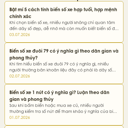
Bật mí 5 cách tính biển số xe hợp tuổi, hợp mệnh
chính xác
Khi chọn biển số xe, nhiều người không chỉ quan tâm
đến dãy số đẹp, dễ nhớ mà còn muốn biết biển số đó
có hợp tuổi, hợp mệnh hay không. Theo quan niệm
03.07.2026
phong thủy, một biển số hài hòa về ngũ hành, âm
dương và mang ý nghĩa…
Biển số xe đuôi 79 có ý nghĩa gì theo dân gian và
phong thủy?
Khi tìm hiểu biển số xe đuôi 79 có ý nghĩa gì, nhiều
người thường băn khoăn liệu đây có phải là dãy số
đẹp, có mang lại may mắn và phù hợp với tuổi, mệnh
02.07.2026
của mình hay không. Theo quan niệm dân gian kết
hợp với phong thủy…
Biển số xe 1 nút có ý nghĩa gì? Luận theo dân
gian và phong thủy
Sau khi bấm biển hoặc mua xe cũ, nhiều người
thường kiểm tra số nút để tham khảo ý nghĩa của biển
số mình đang sở hữu. Trong đó, biển số xe 1 nút là
01.07.2026
trường hợp khiến không ít người băn khoăn vì đây là