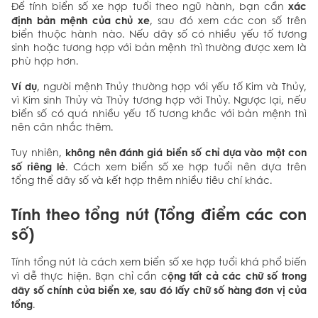
xác
Để tính biển số xe hợp tuổi theo ngũ hành, bạn cần
định bản mệnh của chủ xe
, sau đó xem các con số trên
biển thuộc hành nào. Nếu dãy số có nhiều yếu tố tương
sinh hoặc tương hợp với bản mệnh thì thường được xem là
phù hợp hơn.
Ví dụ
, người mệnh Thủy thường hợp với yếu tố Kim và Thủy,
vì Kim sinh Thủy và Thủy tương hợp với Thủy. Ngược lại, nếu
biển số có quá nhiều yếu tố tương khắc với bản mệnh thì
nên cân nhắc thêm.
không nên đánh giá biển số chỉ dựa vào một con
Tuy nhiên,
số riêng lẻ
. Cách xem biển số xe hợp tuổi nên dựa trên
tổng thể dãy số và kết hợp thêm nhiều tiêu chí khác.
Tính theo tổng nút (Tổng điểm các con
số)
Tính tổng nút là cách xem biển số xe hợp tuổi khá phổ biến
ộng tất cả các chữ số trong
vì dễ thực hiện. Bạn chỉ cần c
dãy số chính của biển xe, sau đó lấy chữ số hàng đơn vị của
tổng
.