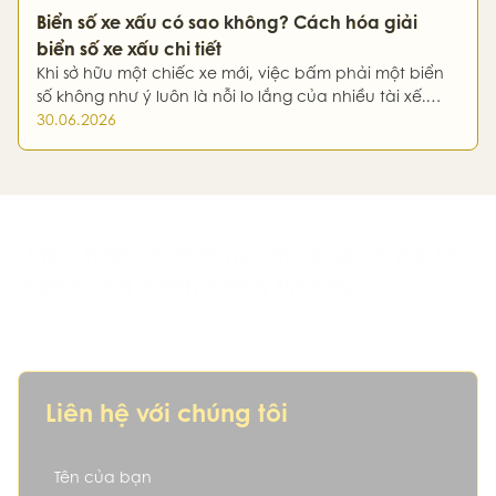
mức điểm khá thấp…
Biển số xe xấu có sao không? Cách hóa giải
biển số xe xấu chi tiết
Khi sở hữu một chiếc xe mới, việc bấm phải một biển
số không như ý luôn là nỗi lo lắng của nhiều tài xế.
Liệu biển số xe xấu có thực sự mang lại điềm xui xẻo?
30.06.2026
Biển số xe xấu có ảnh hưởng gì không và làm thế…
IKN – Hơn cả một nơi mua xe, là người
bạn đồng hành đáng tin cậy
Bạn đang tìm kiếm một chiếc xe cũ uy tín, hợp phong thủy,
phù hợp tài chính và mục tiêu cá nhân? IKN chính là lựa
chọn dành cho bạn.
Liên hệ với chúng tôi