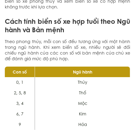
biển số xe phong thủy và xem biển số xe có hợp mệnh
không trước khi lựa chọn.
Cách tính biển số xe hợp tuổi theo Ngũ
hành và Bản mệnh
Theo phong thủy, mỗi con số đều tương ứng với một hành
trong ngũ hành. Khi xem biển số xe, nhiều người sẽ đối
chiếu ngũ hành của các con số với bản mệnh của chủ xe
để đánh giá mức độ phù hợp.
Con số
Ngũ hành
0, 1
Thủy
2, 5, 8
Thổ
3, 4
Mộc
6, 7
Kim
9
Hỏa