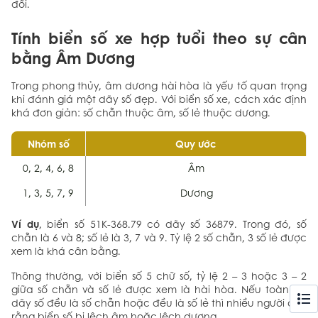
đối.
Tính biển số xe hợp tuổi theo sự cân
bằng Âm Dương
Trong phong thủy, âm dương hài hòa là yếu tố quan trọng
khi đánh giá một dãy số đẹp. Với biển số xe, cách xác định
khá đơn giản: số chẵn thuộc âm, số lẻ thuộc dương.
Nhóm số
Quy ước
0, 2, 4, 6, 8
Âm
1, 3, 5, 7, 9
Dương
Ví dụ
, biển số 51K-368.79 có dãy số 36879. Trong đó, số
chẵn là 6 và 8; số lẻ là 3, 7 và 9. Tỷ lệ 2 số chẵn, 3 số lẻ được
xem là khá cân bằng.
Thông thường, với biển số 5 chữ số, tỷ lệ 2 – 3 hoặc 3 – 2
giữa số chẵn và số lẻ được xem là hài hòa. Nếu toàn bộ
dãy số đều là số chẵn hoặc đều là số lẻ thì nhiều người cho
rằng biển số bị lệch âm hoặc lệch dương.